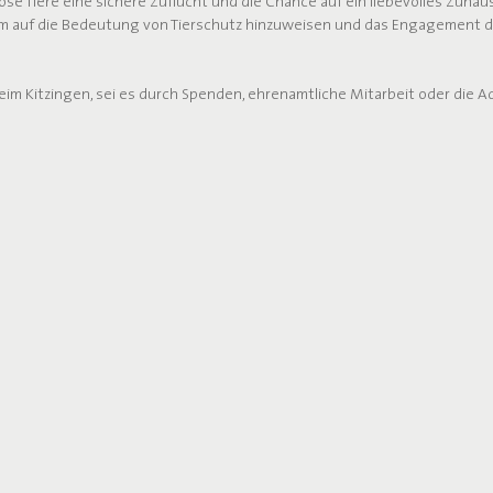
se Tiere eine sichere Zuflucht und die Chance auf ein liebevolles Zuhaus
, um auf die Bedeutung von Tierschutz hinzuweisen und das Engagement d
eim Kitzingen, sei es durch Spenden, ehrenamtliche Mitarbeit oder die Ad