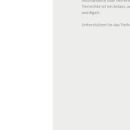
misshandelte oder herrenlo
Tierrechte ist ein Anlass
würdigen.
Unterstützen Sie das Tierh