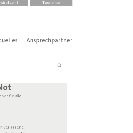
ndratsamt
Tourismus
tuelles
Ansprechpartner
 Not
wir für alle 
n verlassene, 