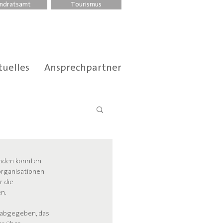
ndratsamt
Tourismus
tuelles
Ansprechpartner
inden konnten.
organisationen 
 die 
n.
 abgegeben, das 