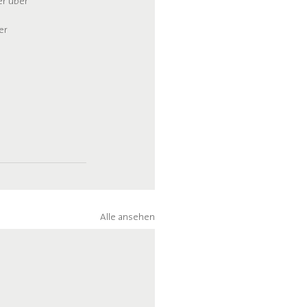
er über 
er 
Alle ansehen