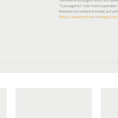
Tierheim in Kitzingen freut sich imm
"Gasssigeher" oder Futterspenden. 
Nehmen Sie einfach Kontakt auf unt
https://www.tierheim-kitzingen.de/