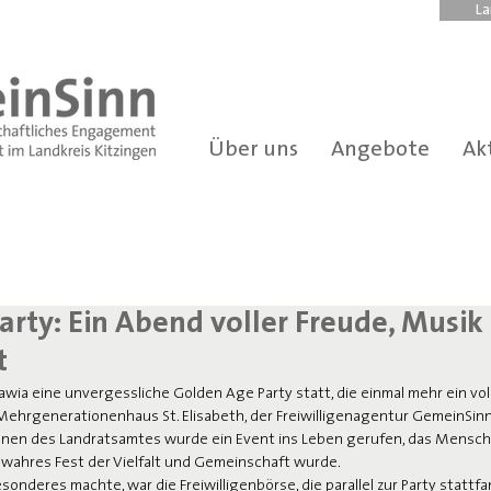
La
Über uns
Angebote
Ak
rty: Ein Abend voller Freude, Musik
t
awia eine unvergessliche Golden Age Party statt, die einmal mehr ein volle
hrgenerationenhaus St. Elisabeth, der Freiwilligenagentur GemeinSinn,
nnen des Landratsamtes wurde ein Event ins Leben gerufen, das Mensche
ahres Fest der Vielfalt und Gemeinschaft wurde.
deres machte, war die Freiwilligenbörse, die parallel zur Party stattfand