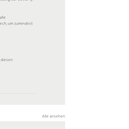
lle 
rch, um zumindest 
 diesen 
Alle ansehen