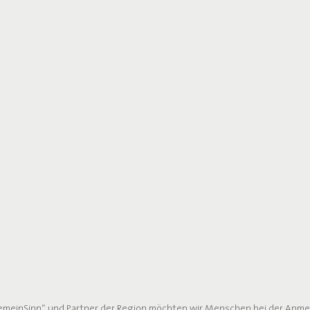
GemeinSinn“ und Partner der Region möchten wir Menschen bei der Anme