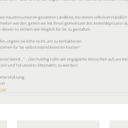
ie Hausbesuchen im gesamten Landkreis, bei denen selbstverständlich a
ehalten werden, gehen wir mit Ihnen gemeinsam den Anmeldeprozess du
e diesen so einfach wie möglich für Sie zu gestalten.
n, zögern Sie bitte nicht, uns zu kontaktieren.
tehen für Sie selbstredend keinerlei Kosten!
inen kennt…“ - Gleichzeitig rufen wir engagierte Menschen auf, uns bei
zen und Teil unseres Ehrenamts zu werden!
Unterstützung.
 per
t.de