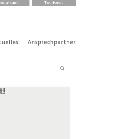
ndratsamt
Tourismus
tuelles
Ansprechpartner
t!