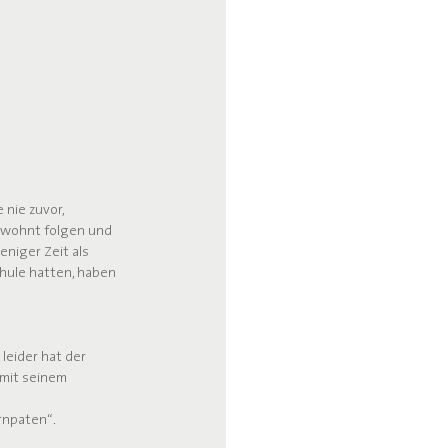
nie zuvor, 
ewohnt folgen und 
niger Zeit als 
chule hatten, haben 
 leider hat der 
mit seinem 
ernpaten“.