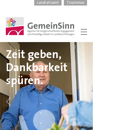
Landratsamt
Tourismus
Zeit geben,
Dankbarkeit
spüren.